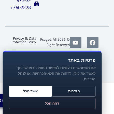
972-3-
7602228+
Privacy & Data
© 2026 Psagot. All
Protection Policy
Right Reserved
פרטיות באתר
אנו משתמשים בעוגיות לשיפור החוויה. באפשרותך
לאשר את כולן, לדחות את הלא-הכרחיות, או לנהל
הגדרות.
הגדרות
אשר הכל
להצטרפות
דחה הכל