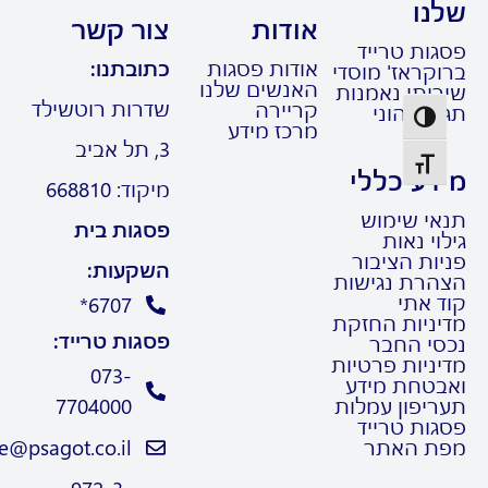
נו
אודות
צור קשר
גות טרייד
אודות פסגות
כתובתנו:
קראז' מוסדי
האנשים שלנו
רותי נאמנות
שדרות רוטשילד
קריירה
ול הוני
פעל/כבה ניגודיות גבוהה
מרכז מידע
3, תל אביב
תג גודל גופן
דע כללי
מיקוד: 668810
אי שימוש
פסגות בית
וי נאות
ות הציבור
השקעות:
הרת נגישות
ד אתי
6707*
יניות החזקת
פסגות טרייד:
סי החבר
ניות פרטיות
073-
בטחת מידע
ריפון עמלות
7704000
גות טרייד
ת האתר
Trade@psagot.co.il