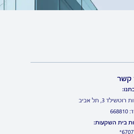
 קשר
תנו:
וטשילד 3, תל אביב
6688
ת בית השקעות:
6707*