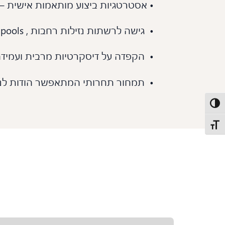
• אסטרטגיות ביצוע מותאמות אישית – כולל VWAP ,TWAP וחיתוך א
• גישה לרשתות נזילות רחבות , dark pools וערוצים חלופיים
• הקפדה על דיסקרטיות מרבית ועמידה
• תמחור תחרותי המתאפשר הודות לנ
פעל/כבה ניגודיות גבוהה
תג גודל גופן