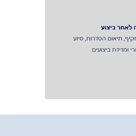
 לאחר ביצוע
מקיף, תיאום הסדרות, סיוע
רי ומדידת ביצועים