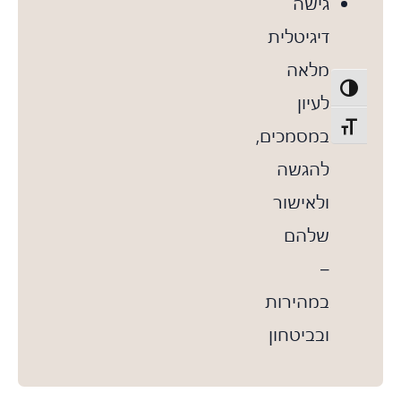
גישה
דיגיטלית
מלאה
פעל/כבה ניגודיות גבוהה
לעיון
תג גודל גופן
במסמכים,
להגשה
ולאישור
שלהם
–
במהירות
ובביטחון