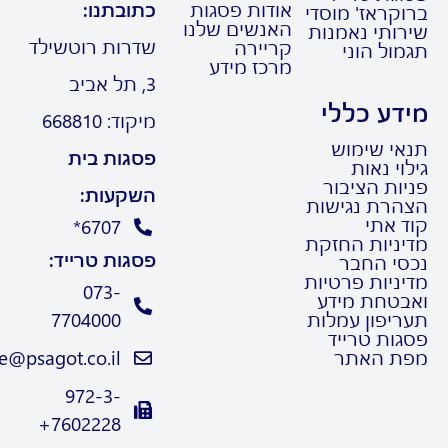
אודות פסגות
כתובתנו:
קראז' מוסדי
האנשים שלנו
רותי נאמנות
שדרות רוטשילד
קריירה
ול הוני
מרכז מידע
3, תל אביב
דע כללי
מיקוד: 668810
אי שימוש
פסגות בית
וי נאות
ות הציבור
השקעות:
הרת נגישות
ד אתי
6707*
יניות החזקת
פסגות טרייד:
סי החבר
ניות פרטיות
073-
בטחת מידע
ריפון עמלות
7704000
גות טרייד
ת האתר
Trade@psagot.co.il
972-3-
7602228+