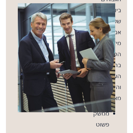
ביותר
של
אבטחת
מידע
הקיימים
ברחבי
העולם,
והיא
מאפשרת:
ממשק
פשוט