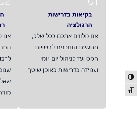
02
01
בקיאות בדרישות
הי
הרגולציה
רג
אנו מלווים אתכם בכל שלב,
אנו 
מהגשת התוכנית לרשויות
המתע
המס ועד לניהול יום-יומי
לרבו
ועמידה בדרישות באופן שוטף.
פעל/כבה ניגודיות גבוהה
שאלונ
תג גודל גופן
מורח