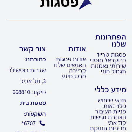
תרונות
נו
אודות
צור קשר
גות טרייד
אודות פסגות
כתובתנו:
קראז' מוסדי
האנשים שלנו
רותי נאמנות
שדרות רוטשילד
קריירה
ול הוני
מרכז מידע
3, תל אביב
דע כללי
מיקוד: 668810
אי שימוש
פסגות בית
וי נאות
ות הציבור
השקעות:
הרת נגישות
ד אתי
6707*
יניות החזקת