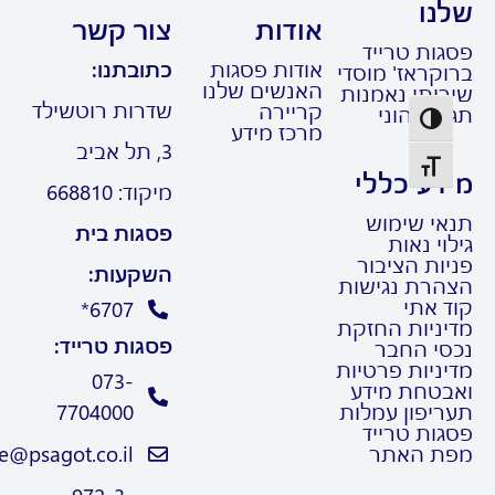
נו
אודות
צור קשר
גות טרייד
אודות פסגות
כתובתנו:
קראז' מוסדי
האנשים שלנו
רותי נאמנות
שדרות רוטשילד
קריירה
ול הוני
פעל/כבה ניגודיות גבוהה
מרכז מידע
3, תל אביב
תג גודל גופן
דע כללי
מיקוד: 668810
אי שימוש
פסגות בית
וי נאות
ות הציבור
השקעות:
הרת נגישות
ד אתי
6707*
יניות החזקת
פסגות טרייד:
סי החבר
ניות פרטיות
073-
בטחת מידע
ריפון עמלות
7704000
גות טרייד
ת האתר
Trade@psagot.co.il