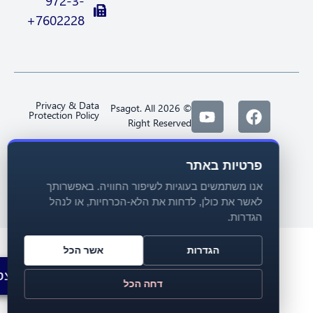
972-3-
7602228+
Privacy & Data
© 2026 Psagot. All
Protection Policy
Right Reserved
פרטיות באתר
אנו משתמשים בעוגיות לשיפור החוויה. באפשרותך
לאשר את כולן, לדחות את הלא-הכרחיות, או לנהל
הגדרות.
הגדרות
אשר הכל
להצטרפות
דחה הכל