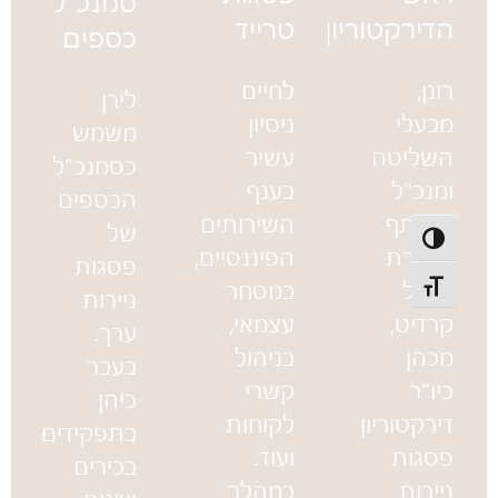
סמנכ"ל
הדירקטוריון
טרייד
כספים
רונן,
לחיים
לירן
מבעלי
ניסיון
משמש
השליטה
עשיר
כסמנכ"ל
ומנכ"ל
בענף
הכספים
משותף
השירותים
של
פעל/כבה ניגודיות גבוהה
בחברת
הפיננסיים,
פסגות
כרמל
במסחר
תג גודל גופן
ניירות
קרדיט,
עצמאי,
ערך.
מכהן
בניהול
בעבר
כיו"ר
קשרי
כיהן
דירקטוריון
לקוחות
בתפקידים
פסגות
ועוד.
בכירים
ניירות
במהלך
שונים,