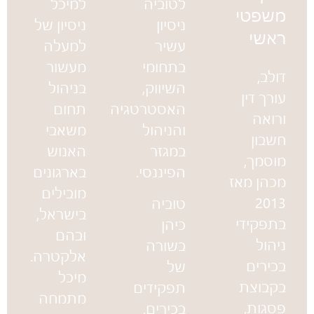
לטוביה
למיכל
משפטי
ניסיון
ניסיון של
ראשי
עשיר
למעלה
בתחומי
מעשור
דולב,
השיווק,
בניהול
עורך דין
האסטרטגיה
תחום
ורואה
והניהול
משאבי
חשבון
במגזר
האנוש
מוסמך,
הפיננסי.
בארגונים
מכהן מאז
מובילים
2013
טוביה
בישראל,
בתפקידי
כיהן
ובהם
ניהול
בשורה
אלקטרה.
בכירים
של
מיכל
בקבוצת
תפקידים
מתמחה
פסגות,
בכירים,