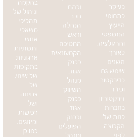
בהקמה
בעיקר
ובהם
וניהול של
בתחומי
חבר
תהליכי
הייעוץ
הנהלה
משאבי
המשפטי
וראש
אנוש
והרגולציה.
החטיבה
ותשתיות
לאורך
הקמעונאית
ארגוניות
השנים
בבנק
בתקופות
שימש גם
אגוד,
של שינוי,
כדירקטור
מנהל
של
וכיו"ר
השיווק
צמיחה
דירקטוריון
בבנק
ושל
בחברות
אגוד
רכישות
בנות של
ובבנק
ומיזוגים.
הקבוצה.
הפועלים
כמו כן
לפני
ומנהל