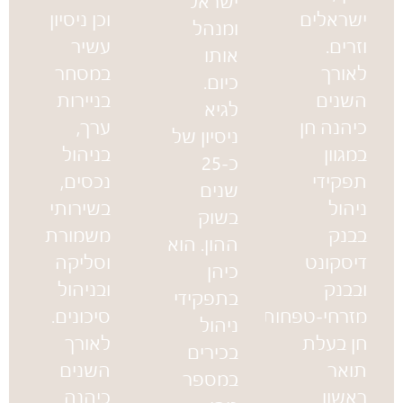
ישראל
ישראלים
וכן ניסיון
ומנהל
וזרים.
עשיר
אותו
לאורך
במסחר
כיום.
השנים
בניירות
לגיא
כיהנה חן
ערך,
ניסיון של
במגוון
בניהול
כ-25
תפקידי
נכסים,
שנים
ניהול
בשירותי
בשוק
בבנק
משמורת
ההון. הוא
דיסקונט
וסליקה
כיהן
ובבנק
ובניהול
בתפקידי
מזרחי-טפחות.
סיכונים.
ניהול
חן בעלת
לאורך
בכירים
תואר
השנים
במספר
ראשון
כיהנה