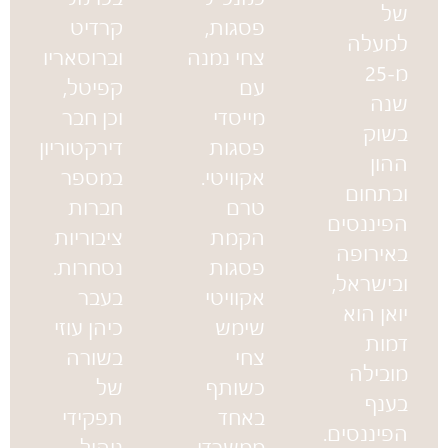
של
פסגות,
קרדיט
למעלה
צחי נמנה
וברוסאריו
מ-25
עם
קפיטל,
שנה
מייסדי
וכן חבר
בשוק
פסגות
דירקטוריון
ההון
אקוויטי.
במספר
ובתחום
טרם
חברות
הפיננסים
הקמת
ציבוריות
באירופה
פסגות
נסחרות.
ובישראל,
אקוויטי
בעבר
יואן הוא
שימש
כיהן עוזי
דמות
צחי
בשורה
מובילה
כשותף
של
בענף
באחד
תפקידי
הפיננסים.
ממשרדי
ניהול