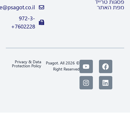
גות טרייד
ת האתר
Trade@psagot.co.il
972-3-
7602228+
Privacy & Data
© 2026 Psagot. All
Protection Policy
Right Reserved