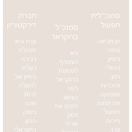
סמנכ"לית
חברת
תפעול
דירקטוריון
סמנכ"ל
ברוקראז'
חן מביאה
ענת היא
עימה
מנהלת
גיא
ניסיון
בכירה
הצטרף
ניהולי
בעלת
לפסגות
רחב
ניסיון של
ברוקראז'
והיכרות
למעלה
לפני
מעמיקה
מ-30
כעשור,
עם תחום
שנה
הקים את
תפעול
בשוק
דסק
ניירות
ההון
אג"ח
ערך,
הישראלי