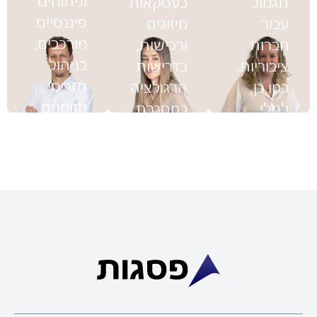
תגמול
בעסקאות
פיננסיים
עבור
מיזוגים
מורכבים,
חברות
ורכישות,
בניהול
ציבוריות.
בדרישות
תזרימי
כמו כן,
הרגולציה
מזומנים
לגילי
במסגרת
ובניהול
מומחיות
נאמנויות
אסטרטגיות
רבה
לפי סעיף
פיננסיות,
בניהול
102 ועוד.
בחברות
הון
ענבר היא
ציבוריות
ובאסטרטגיה
בעלת ידע
ופרטיות
תפעולית.
מעמיק
כאחת.דימה
בפיקוח
החל את
וניהול
דרכו
סיכונים