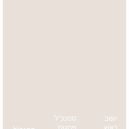
יושב
סמנכ"ל
ראש
פסגות