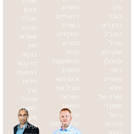
ערך.
השנים
ובהם
בעבר
כיהן חיים
מנכ"ל
כיהן רונן
בשורת
חברת
כמנכ"ל
תפקידים
אשראי
מגדל
בכירים
חוץ
שוקי הון,
בבית
בנקאי,
ובמהלך
ההשקעות
דירקטור
כשני
פסגות,
בפסגות
עשורים
וכיום הוא
ניירות
מילא
מוביל את
ערך
שורה של
פעילות
ומנהל
תפקידי
פסגות
תחום
ניהול
טרייד –
אשראי
בכירים
פלטפורמת
ופיתוח
בגופי
המסחר