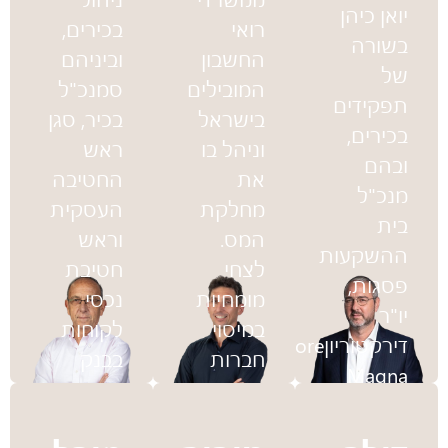
יואן כיהן
רואי
בכירים,
בשורה
החשבון
וביניהם
של
המובילים
סמנכ"ל
תפקידים
בישראל
בכיר, סגן
בכירים,
וניהל בו
ראש
ובהם
את
החטיבה
מנכ"ל
מחלקת
העסקית
בית
המס.
וראש
ההשקעות
לצחי
חטיבת
פסגות,
מומחיות
נכסי
יו"ר
במיסוי
לקוחות
דירקטוריוןMore
חברות
בבנק
Magna
ובביקורת
מזרחי-טפחות.
Asset
חקירתית,
כמו כן,
Management