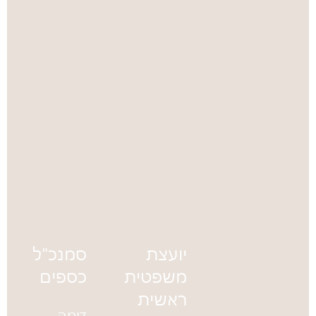
תואר LL.B
בעולם
במשפטים
הפיננסי.
ותואר
ראשון
בכלכלה
וחשבונאות.
יועצת
סמנכ"ל
משפטית
כספים
ראשית
דימה,