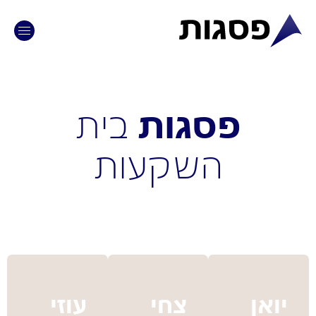
פסגות
בית
השקעות
יואן
צחי
עוזי