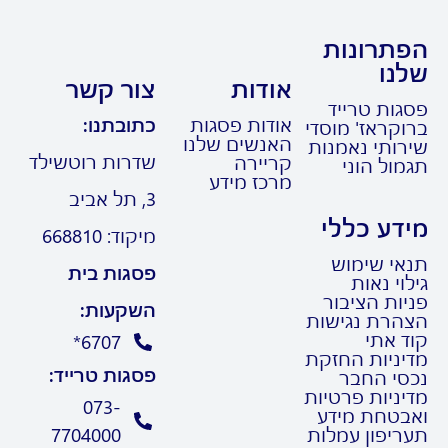
המקצועית
משפטיים
באחת
ובעסקאות
תרונות
מפירמות
בין
נו
אודות
צור קשר
ה-Big
תאגידים.
גות טרייד
Four,
אודות פסגות
כתובתנו:
קראז' מוסדי
האנשים שלנו
רותי נאמנות
ולאחר
שדרות רוטשילד
קריירה
ול הוני
מכן מילא
מרכז מידע
3, תל אביב
שורה של
דע כללי
מיקוד: 668810
תפקידים
אי שימוש
בכירים
פסגות בית
וי נאות
בתחום
ות הציבור
השקעות:
הרת נגישות
ניהול
ד אתי
6707*
יניות החזקת
הכספים.
פסגות טרייד:
סי החבר
ניות פרטיות
073-
בטחת מידע
ריפון עמלות
7704000