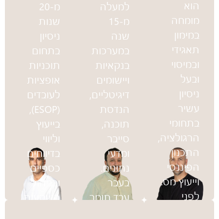
הוא
למעלה
מ-20
מומחה
מ-15
שנות
במימון
שנה
ניסיון
תאגידי
במערכות
בתחום
ובמיסוי
בנקאיות
תוכניות
ובעל
ויישומים
אופציות
ניסיון
דיגיטליים,
לעובדים
עשיר
הנדסת
(ESOP),
בתחומי
תוכנה,
בייעוץ
הרגולציה,
סייבר
וליווי
התכנון
ומדעי
בדיווחים
הפיננסי
נתונים.
כספיים
וייעוץ מס.
בעבר
ובניהול
לפני
עבד תומר
השקעות.
שייסד
כסמנכ״ל
לבנצי