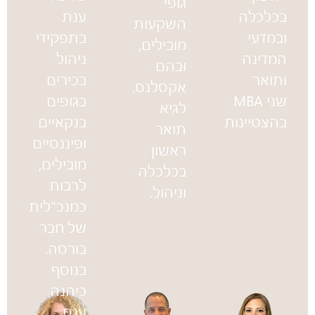
גופי
בכלכלה
ענת
השקעות
ובמדעי
בתפקידי
מובילים,
המדינה
ניהול
ובהם
ותואר
בכירים
אקסלנס.
שני MBA
בגופים
לגיא
בהצטיינות
בנקאיים
תואר
ופיננסיים
ראשון
מובילים,
בכלכלה
לרבות
וניהול.
כמנכ"לית
של חבר
בורסה.
בנוסף
כיהנה
ענת