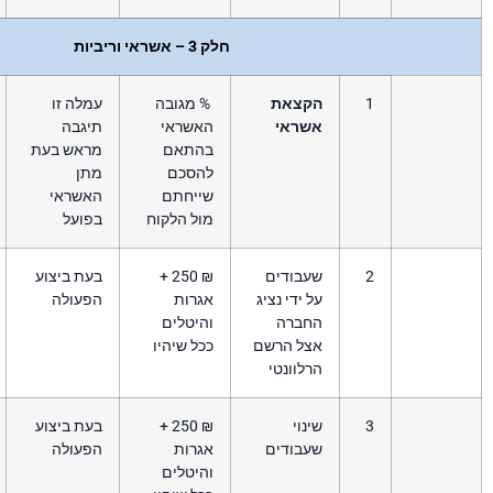
חלק 3 – אשראי וריביות
קצאת
% מגובה
עמלה זו
שראי
האשראי
תיגבה
בהתאם
מראש בעת
להסכם
מתן
שייחתם
האשראי
מול הלקוח
בפועל
עבודים
₪ 250 +
בעת ביצוע
 ידי נציג
אגרות
הפעולה
חברה
והיטלים
צל הרשם
ככל שיהיו
לוונטי
נוי
₪ 250 +
בעת ביצוע
עבודים
אגרות
הפעולה
והיטלים