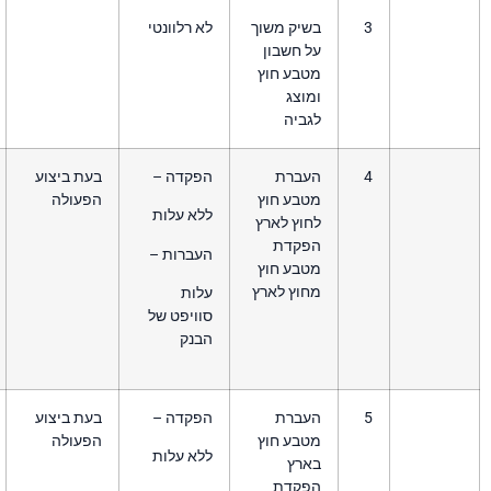
שיק משוך
לא רלוונטי
 חשבון
טבע חוץ
וצג
ביה
עברת
הפקדה –
בעת ביצוע
במשיכת מט"ח יש
טבע חוץ
הפעולה
להביא בחשבון כי ייתכן
ללא עלות
וץ לארץ
והכספים יעברו דרך בנק
פקדת
מתווך(correspondent)
העברות –
טבע חוץ
שיגבה עמלה נוספת.
חוץ לארץ
לחברה אין יכולת
עלות
שליטה על גבית עמלה
סוויפט של
זו ואין לה יכולת לצפות
הבנק
את שיעורה מראש
עברת
הפקדה –
בעת ביצוע
טבע חוץ
הפעולה
ללא עלות
ארץ
פקדת