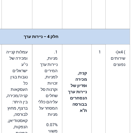
דולרית
.
עבור ריבית זכות לא
יתבצע זיכוי או גבייה
.
חלק 4 – ניירות ערך
1.
עמלות קנייה
מניות,
ומכירה של
ניירות ערך
ני"ע
המירים
ישראלים
יה,
למניות,
נגבות בגין
כירה
זכויות
כל
דיון של
וקרנות סל
העסקאות
ירות ערך
שחלים
קניה/מכירה,
נסחרים
עליהם כללי
בין היתר:
בורסה
המסחר על
ברצף, מחוץ
"א
מניות
לבורסה,
קאסטודיאן,
0.07%
הנפקות,
משווי