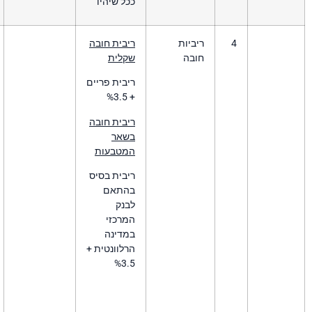
ככל שיהיו
ביות
ריבית חובה
עבור ריביות שאינן
ובה
שקלית
נגבות בשקלים חדשים,
החישוב יבוצע לפי
ריבית פריים
ריבית הבנק המרכזי
+ %3.5
הרלוונטי בהתאם
למטבע העסקה + % 3.5
ריבית חובה
.
בשאר
המטבעות
ריבית שנתית מחושבת
ברמה יומית ונגבית
ריבית בסיס
אחת לרבעון.
בהתאם
לבנק
*
רכישה של ניירות ערך
המרכזי
תתבצע במטבע
במדינה
הנקוב של אותו נייר.
הרלוונטית +
לדוגמא, רכישה של
%3.5
נייר ערך הנקוב בדולר
על סמך יתרה שיקלית,
תגרור חיוב ריבית