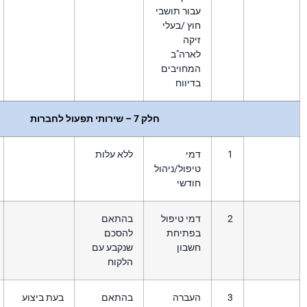
ור תושבי
ץ /בעלי
קה
ארה"ב
מחויבים
יווח
חלק 7 – שירותי תפעול לחברות
מי
ללא עלות
פול/ניהול
ודשי
י טיפול
בהתאם
פתיחת
להסכם
שבון
שנקבע עם
הלקוח
עברה
בהתאם
בעת ביצוע