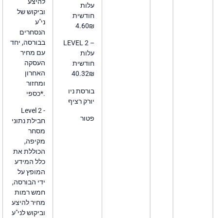
להיצע
עלות
וביקוש של
חודשית
ני"ע
4.60₪
הנסחרים
בבורסה, יחד
LEVEL 2 –
עם מחיר
עלות
העסקה
חודשית
האחרון
40.32₪
ומחזור
בורסת ניו
כספי*.
יורק רציף
Level 2 -
פטור
חבילת נתוני
מסחר
מקיפה,
הכוללת את
כלל המידע
המופץ על
ידי הבורסה,
חמש רמות
מחיר להיצע
וביקוש לני"ע