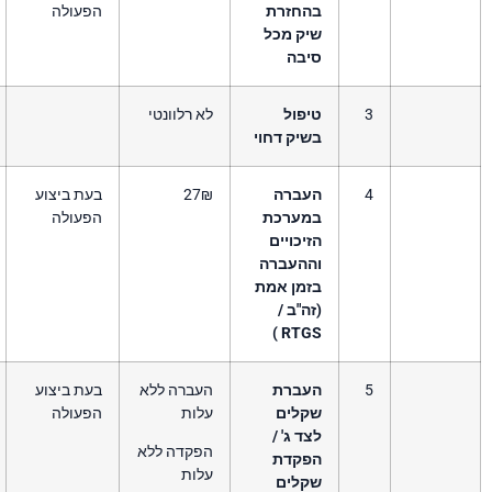
החזרת
הפעולה
יק מכל
יבה
יפול
לא רלוונטי
יק דחוי
עברה
27₪
בעת ביצוע
מערכת
הפעולה
יכויים
ההעברה
זמן אמת
ה"ב /
RTGS
עברת
העברה ללא
בעת ביצוע
קלים
עלות
הפעולה
ד ג' /
הפקדה ללא
פקדת
עלות
קלים