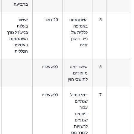
בתביעה
שתתפות
20 דולר
אישור
אסיפה
בעלות
לית של
בניע"ז לצורך
ירות ערך
השתתפות
ים
באסיפה
הכללית
שורי מס
ללא עלות
יוחדים
ושבי חוץ
י טיפול
ללא עלות
נתיים
ור
ווחים
נתיים
שויות
ורך מס