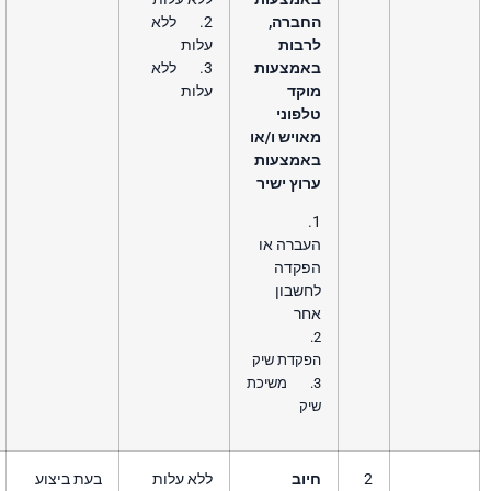
חברה,
2. ללא
רבות
עלות
אמצעות
3. ללא
וקד
עלות
פוני
ויש ו/או
אמצעות
וץ ישיר
1.
עברה או
פקדה
חשבון
חר
2.
פקדת שיק
3. משיכת
ק
וב
ללא עלות
בעת ביצוע