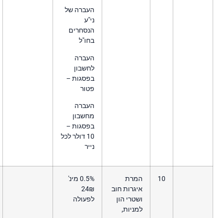
העברה של
ני"ע
הנסחרים
בחו"ל
העברה
לחשבון
בפסגות –
פטור
העברה
מחשבון
בפסגות –
10 דולר לכל
נייר
מרת
0.5% מינ'
גרות חוב
24₪
טרי הון
לפעולה
ניות,