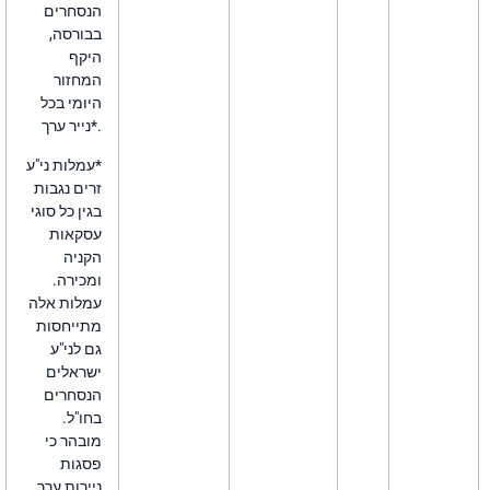
הנסחרים
בבורסה,
היקף
המחזור
היומי בכל
נייר ערך*.
*עמלות ני"ע
זרים נגבות
בגין כל סוגי
עסקאות
הקניה
ומכירה.
עמלות אלה
מתייחסות
גם לני"ע
ישראלים
הנסחרים
בחו"ל.
מובהר כי
פסגות
ניירות ערך