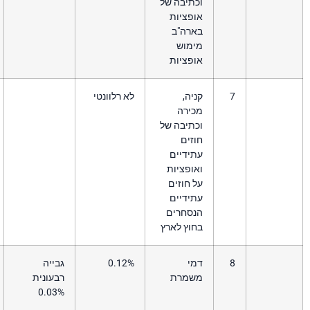
תיבה של
פציות
ארה"ב
ימוש
פציות
יה,
לא רלוונטי
כירה
תיבה של
זים
ידיים
ופציות
 חוזים
ידיים
נסחרים
וץ לארץ
מי
0.12%
גבייה
שמרת
רבעונית
0.03%