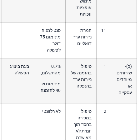
ימוש
פציות
כויות
מרת
סנט למניה
ירות ערך
מינימום 75
אליים
דולר
לפעולה
פול
0.7%
בעת ביצוע
הזמנה של
מהתשלום,
הפעולה
ירות ערך
מינימום ₪
הנפקה
40 להזמנה
פול
לא רלוונטי
מכירה
חסר תוך
מית לא
אושרת