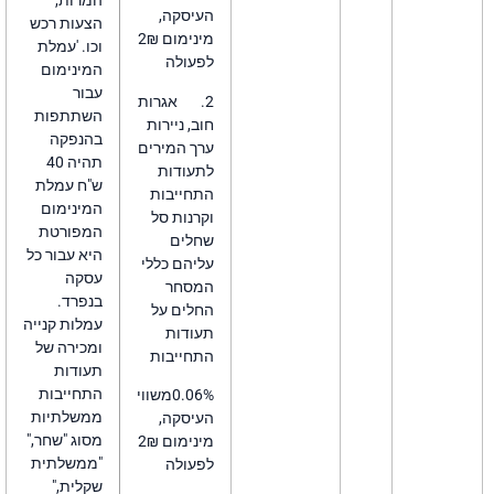
המרות,
העיסקה,
הצעות רכש
מינימום 2₪
וכו. 'עמלת
לפעולה
המינימום
עבור
2. אגרות
השתתפות
חוב, ניירות
בהנפקה
ערך המירים
תהיה 40
לתעודות
ש"ח עמלת
התחייבות
המינימום
וקרנות סל
המפורטת
שחלים
היא עבור כל
עליהם כללי
עסקה
המסחר
בנפרד.
החלים על
עמלות קנייה
תעודות
ומכירה של
התחייבות
תעודות
התחייבות
0.06%משווי
ממשלתיות
העיסקה,
מסוג "שחר,"
מינימום 2₪
"ממשלתית
לפעולה
שקלית,"