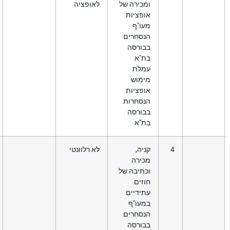
כירה של
לאופציה
פציות
עו"ף
נסחרים
בורסה
ת"א
מלת
ימוש
פציות
נסחרות
בורסה
ת"א
יה,
לא רלוונטי
כירה
תיבה של
זים
ידיים
מעו"ף
נסחרים
בורסה