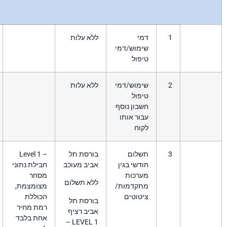
מי
ללא עלות
ימוש/דמי
פול
ימוש/דמי
ללא עלות
פול
בון נוסף
ור אותו
קוח
שלום
בורסת תל
Level 1 –
מובהר כי בעבור קבלת
דשי בגין
אביב מעוכב
חבילת נתוני
מיידעים אלו ייגבה דמי
ערכות
מסחר
שימוש חודשיים מלאים
ללא תשלום
תקדמות/
מצומצמת,
לרבות במקרה בו
טוטים
הכוללת
השימוש במידע נעשה
בורסת תל
רמת מחיר
בחלק מהחודש בלבד.
אביב רציף
אחת בלבד
LEVEL 1 –