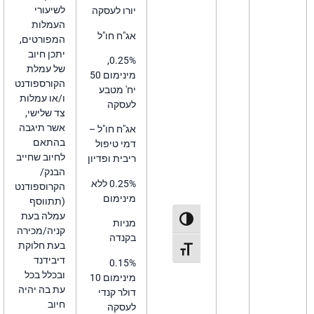
לשיעורי
יורו לעסקה
העמלות
אג"ח חו"ל
המפורטים,
יתכן חיוב
0.25%,
של עמלת
מינימום 50
הקורספודנט
יח' מטבע
ו/או עמלות
לעסקה
צד שלישי,
אשר תיגבה
אג"ח חו"ל –
בהתאם
דמי טיפול
לחיוב שחייב
ריבית ופדיון
הבנק/
0.25% ללא
הקרוספודנט
מינימום
(תתווסף
עמלה בעת
פעל/כבה ניגודיות גבוהה
מניות
קניה/מכירה
בקנדה
בעת חלוקת
תג גודל גופן
דיבידנד
0.15%
ובכלל בכל
מינימום 10
עת בה יהיה
דולר קנדי
חיוב
לעסקה