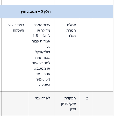
חלק 5 – מטבע חוץ
מלת
עבור המרה
בעת ביצוע
מרת
מדולר או
העסקה
ט"ח
לדולר – 1.5
אגורות עבור
כל
דולר/שקל
עבור המרה
למטבע אחר
או ממטבע
אחר – עד
0.5% משווי
העסקה
פקדת
לא רלוונטי
ק/פדיון
יק