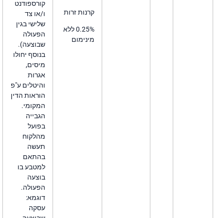
קורספודנט
קרנות זרות
ו/או צד
שלישי בגין
0.25% ללא
הפעולה
מינימום
שבוצעה).
בנוסף יחולו
מיסים,
אגרות
והיטלים ע"פ
הוראות הדין
המקומי.
הגבייה
בפועל
מהלקוח
תעשה
בהתאם
למטבע בו
בוצעה
הפעולה.
דוגמא:
עסקה