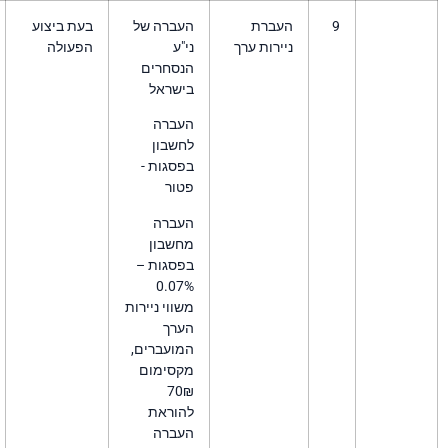
עברת
העברה של
בעת ביצוע
ירות ערך
ני"ע
הפעולה
הנסחרים
בישראל
העברה
לחשבון
בפסגות -
פטור
העברה
מחשבון
בפסגות –
0.07%
משווי ניירות
הערך
המועברים,
מקסימום
70₪
להוראת
העברה