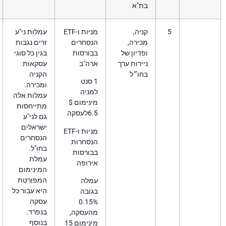
ת"א
יה,
מניות ו-ETF
עמלות ני"ע
ייתכנו חיובים נוספים
ירה,
הנסחרים
זרים נגבות
בעבור כל פעולה ו/ או
דיון של
בבורסות
בגין כל סוגי
החזקה של ניירות הערך
ירות ערך
ארה"ב
עסקאות
כגון: ,SEC ORF,ECN,
חו״ל
הקניה
TAF TAX ועוד. חיובים
1 סנט
ומכירה.
אלו אינם חלק
למניה
עמלות אלה
מהעמלות הנגבות
מינימום $
מתייחסות
בעסקה, וייגבו בנוסף
6.5לעסקה
גם לני"ע
לעמלה המוגדרת בחוזה
ישראלים
הלקוח/ה. עמלת ני"ע
מניות ו-ETF
הנסחרים
באסיה ובאירופה עשויה
הנסחרות
בחו"ל.
להשתנות בהתאם לסוג
בבורסות
עמלת
המניה ואופי הפעילות.
אירופה
המינימום
באחריות הלקוח לפנות
המפורטת
לחברה, על מנת לברר
עמלה
היא עבור כל
גובה העמלה לפני ביצוע
בגובה
עסקה
הפעילות
0.15%
בנפרד.
מהעסקה,
בנוסף
מינימום 15