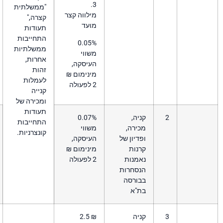
3.
"ממשלתית
מילווה קצר
קצרה,"
מועד
תעודות
התחייבות
0.05%
ממשלתיות
משווי
אחרות,
העיסקה,
זהות
מינימום ₪
לעמלות
2 לפעולה
קנייה
ומכירה של
תעודות
יה,
0.07%
התחייבות
ירה,
משווי
קונצרניות.
דיון של
העיסקה,
נות
מינימום ₪
אמנות
2 לפעולה
נסחרות
בורסה
ת"א
יה
₪ 2.5