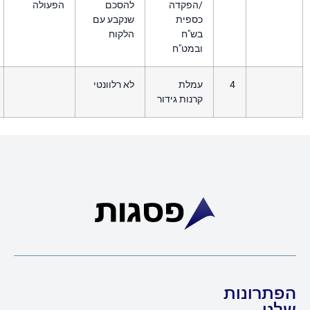
הפקדה
להסכם
הפעולה
ספית
שנקבע עם
ש"ח
הלקוח
במט"ח
מלת
לא רלוונטי
נות גידור